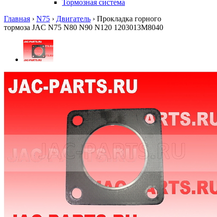
Тормозная система
Главная
›
N75
›
Двигатель
›
Прокладка горного
тормоза JAC N75 N80 N90 N120 1203013M8040