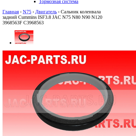
Тормозная система
Главная
›
N75
›
Двигатель
›
Сальник коленвала
задний Cummins ISF3.8 JAC N75 N80 N90 N120
3968563F C3968563