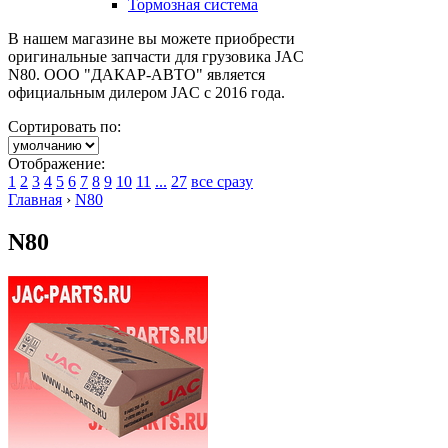
Тормозная система
В нашем магазине вы можете приобрести
оригинальные запчасти для грузовика JAC
N80. ООО "ДАКАР-АВТО" является
официальным дилером JAC c 2016 года.
Сортировать по:
Отображение:
1
2
3
4
5
6
7
8
9
10
11
...
27
все сразу
Главная
›
N80
N80