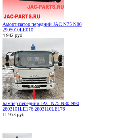
Амортизатор передний JAC N75 N80
2905010LE010
4 942
руб
Бампер передний JAC N75 N80 N90
2803101LE176 2803110LE176
11 953
руб