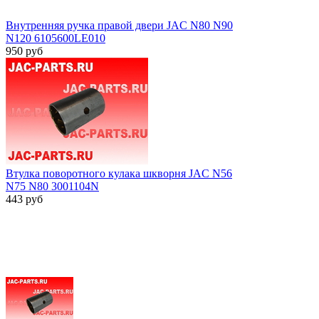
Внутренняя ручка правой двери JAC N80 N90
N120 6105600LE010
950
руб
Втулка поворотного кулака шкворня JAC N56
N75 N80 3001104N
443
руб