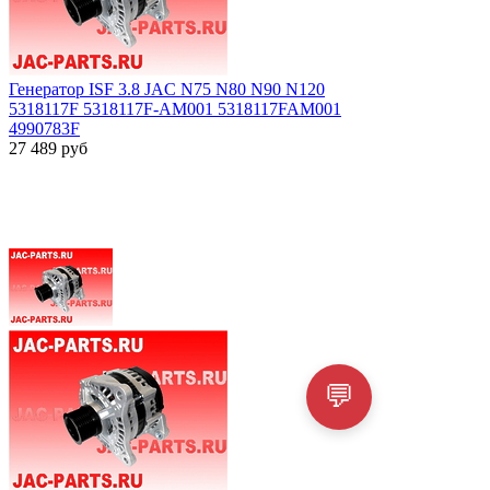
Генератор ISF 3.8 JAC N75 N80 N90 N120
5318117F 5318117F-AM001 5318117FAM001
4990783F
27 489
руб
💬