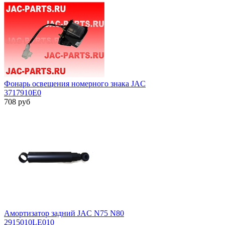
Фонарь освещения номерного знака JAC
3717910E0
708
руб
Амортизатор задний JAC N75 N80
2915010LE010