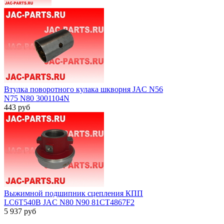
Втулка поворотного кулака шкворня JAC N56
N75 N80 3001104N
443
руб
Выжимной подшипник сцепления КПП
LC6T540B JAC N80 N90 81CT4867F2
5 937
руб