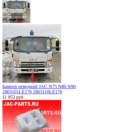
Бампер передний JAC N75 N80 N90
2803101LE176 2803110LE176
11 953
руб