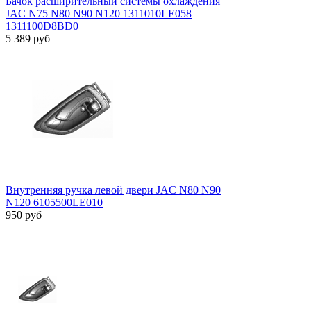
Бачок расширительный системы охлаждения
JAC N75 N80 N90 N120 1311010LE058
1311100D8BD0
5 389
руб
Внутренняя ручка левой двери JAC N80 N90
N120 6105500LE010
950
руб