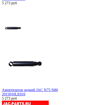
5 273
руб
Амортизатор задний JAC N75 N80
2915010LE010
5 273
руб