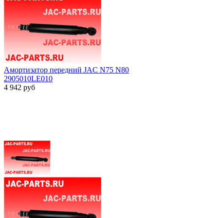
Амортизатор передний JAC N75 N80
2905010LE010
4 942
руб