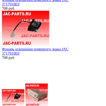
3717910E0
708
руб
Фонарь освещения номерного знака JAC
3717910E0
708
руб