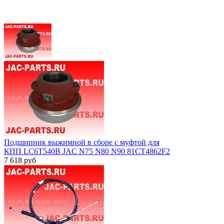
Подшипник выжимной в сборе с муфтой для
КПП LC6T540B JAC N75 N80 N90 81CT4862F2
7 618
руб