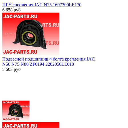
ПГУ сцепления JAC N75 1607300LE170
6 658
руб
Подвесной подшипник 4 болта крепления JAC
N56 N75 N80 ZF0194 2202050LE010
5 603
руб