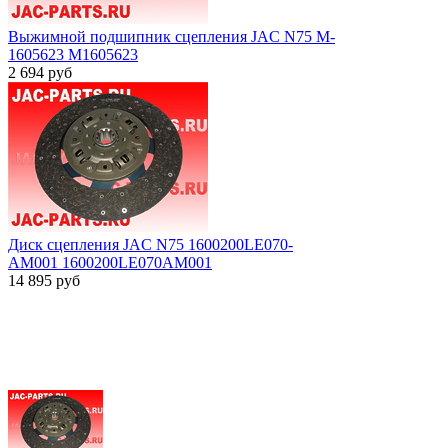
Выжимной подшипник сцепления JAC N75 M-
1605623 M1605623
2 694
руб
Диск сцепления JAC N75 1600200LE070-
AM001 1600200LE070AM001
14 895
руб