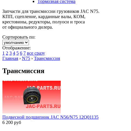
Тормозная система
Запчасти для трансмиссии грузовиков JAC N75.
КПП, сцепление, карданные валы, КОМ,
крестовины, редукторы, полуоси и троса
от официального дилера.
Сортировать по:
Отображение:
1
2
3
4
5
6
7
все сразу
Главная
›
N75
›
Трансмиссия
Трансмиссия
Подвесной подшипник JAC N56/N75 12Q01135
6 200
руб