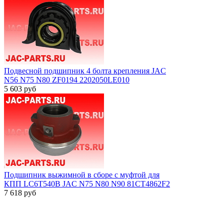
Подвесной подшипник 4 болта крепления JAC
N56 N75 N80 ZF0194 2202050LE010
5 603
руб
Подшипник выжимной в сборе с муфтой для
КПП LC6T540B JAC N75 N80 N90 81CT4862F2
7 618
руб