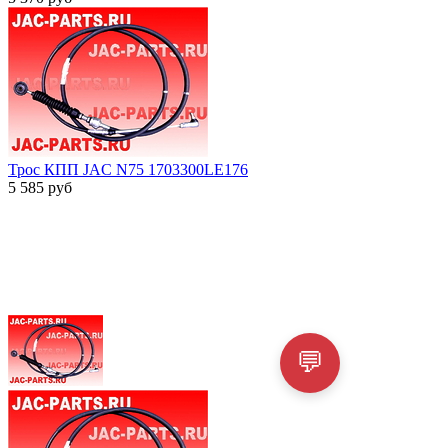
Трос КПП JAC N75 1703300LE176
5 585
руб
💬