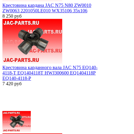
Крестовина кардана JAC N75 N80 ZW0010
ZW0063 2201050LE010 WX35106 35x106
8 250
руб
Крестовина карданного вала JAC N75 EQ140-
4118-T EQ1404118T HWJ300600 EQ1404118P
EQ140-4118-P
7 420
руб